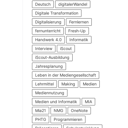
Deutsch
digitalerWandel
Digitale Transformation
Digitalisierung
Fernlernen
fernunterricht
Fresh-Up
Handwerk 4.0
Informatik
Interview
iScout
iScout-Ausbildung
Jahresplanung
Leben in der Mediengesellschaft
Lehrmittel
Making
Medien
Mediennutzung
Medien und Informatik
MIA
Mia21
NMG
OneNote
PHTG
Programmieren