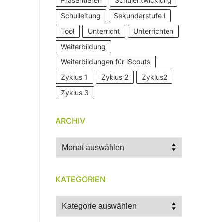
Präsentieren
Schulentwicklung
Schulleitung
Sekundarstufe I
Tool
Unterricht
Unterrichten
Weiterbildung
Weiterbildungen für iScouts
Zyklus 1
Zyklus 2
Zyklus2
Zyklus 3
ARCHIV
Archiv
KATEGORIEN
Kategorien