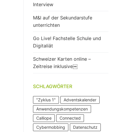
Interview
M&I auf der Sekundarstufe
unterrichten
Go Live! Fachstelle Schule und
Digitaliät
Schweizer Karten online –
Zeitreise inklusive￼
SCHLAGWÖRTER
"Zyklus 1"
Adventskalender
Anwendungskompetenzen
Calliope
Connected
Cybermobbing
Datenschutz