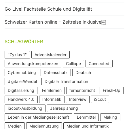
Go Live! Fachstelle Schule und Digitaliät
Schweizer Karten online – Zeitreise inklusive￼
SCHLAGWÖRTER
"Zyklus 1"
Adventskalender
Anwendungskompetenzen
Calliope
Connected
Cybermobbing
Datenschutz
Deutsch
digitalerWandel
Digitale Transformation
Digitalisierung
Fernlernen
fernunterricht
Fresh-Up
Handwerk 4.0
Informatik
Interview
iScout
iScout-Ausbildung
Jahresplanung
Leben in der Mediengesellschaft
Lehrmittel
Making
Medien
Mediennutzung
Medien und Informatik