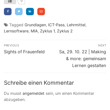
0
Tagged
Grundlagen
,
ICT-Pass
,
Lehrmittel
,
Lernsoftware
,
MIA
,
Zyklus 1
,
Zyklus 2
Beitragsnavigation
PREVIOUS
NEXT
Previous
Next
Sights of Frauenfeld
Sa, 29. 10. 22 | Making
post:
post:
& more: gemeinsam
Lernen gestalten
Schreibe einen Kommentar
Du musst
angemeldet
sein, um einen Kommentar
abzugeben.