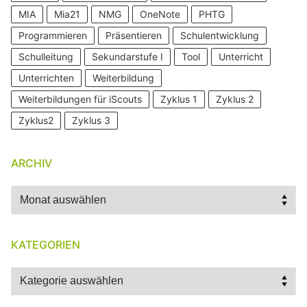
MIA
Mia21
NMG
OneNote
PHTG
Programmieren
Präsentieren
Schulentwicklung
Schulleitung
Sekundarstufe I
Tool
Unterricht
Unterrichten
Weiterbildung
Weiterbildungen für iScouts
Zyklus 1
Zyklus 2
Zyklus2
Zyklus 3
ARCHIV
Archiv
KATEGORIEN
Kategorien