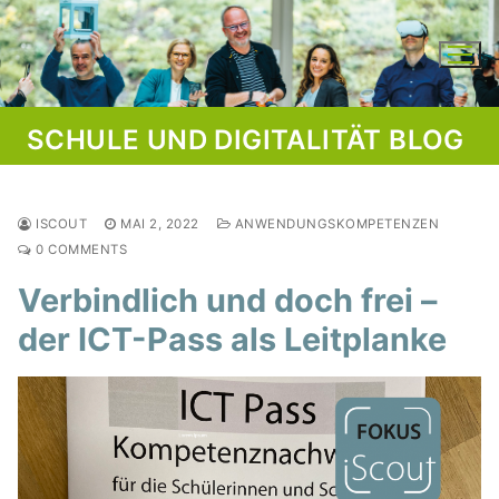
Skip
to
content
SCHULE UND DIGITALITÄT BLOG
ISCOUT
MAI 2, 2022
ANWENDUNGSKOMPETENZEN
0 COMMENTS
Verbindlich und doch frei –
der ICT-Pass als Leitplanke