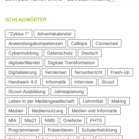
SCHLAGWÖRTER
"Zyklus 1"
Adventskalender
Anwendungskompetenzen
Calliope
Connected
Cybermobbing
Datenschutz
Deutsch
digitalerWandel
Digitale Transformation
Digitalisierung
Fernlernen
fernunterricht
Fresh-Up
Handwerk 4.0
Informatik
Interview
iScout
iScout-Ausbildung
Jahresplanung
Leben in der Mediengesellschaft
Lehrmittel
Making
Medien
Mediennutzung
Medien und Informatik
MIA
Mia21
NMG
OneNote
PHTG
Programmieren
Präsentieren
Schulentwicklung