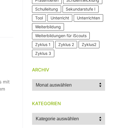
Präsentieren
Schulentwicklung
Schulleitung
Sekundarstufe I
Tool
Unterricht
Unterrichten
Weiterbildung
Weiterbildungen für iScouts
Zyklus 1
Zyklus 2
Zyklus2
Zyklus 3
ARCHIV
s mit
Archiv
amm
KATEGORIEN
Kategorien