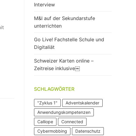
Interview
M&I auf der Sekundarstufe
unterrichten
it
Go Live! Fachstelle Schule und
m
Digitaliät
Schweizer Karten online –
Zeitreise inklusive￼
SCHLAGWÖRTER
"Zyklus 1"
Adventskalender
Anwendungskompetenzen
Calliope
Connected
Cybermobbing
Datenschutz