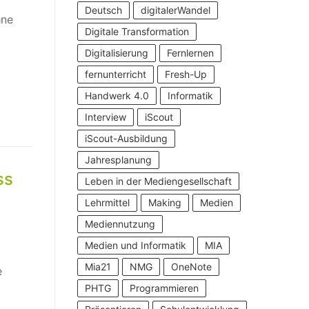
Deutsch
digitalerWandel
hne
Digitale Transformation
Digitalisierung
Fernlernen
fernunterricht
Fresh-Up
Handwerk 4.0
Informatik
Interview
iScout
iScout-Ausbildung
Jahresplanung
ss
Leben in der Mediengesellschaft
Lehrmittel
Making
Medien
Mediennutzung
Medien und Informatik
MIA
Mia21
NMG
OneNote
e
PHTG
Programmieren