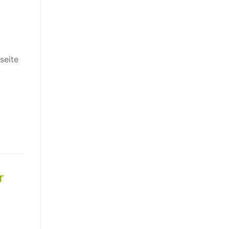
seite
r