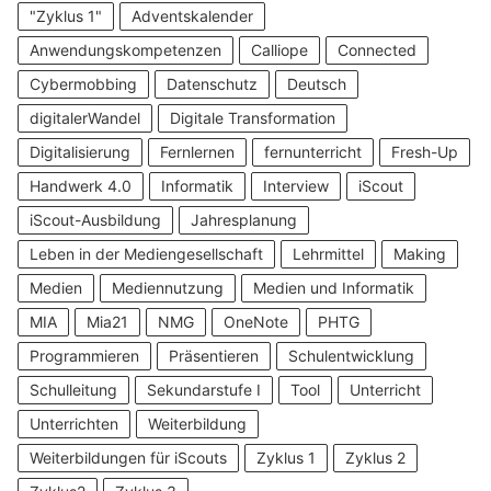
"Zyklus 1"
Adventskalender
Anwendungskompetenzen
Calliope
Connected
Cybermobbing
Datenschutz
Deutsch
digitalerWandel
Digitale Transformation
Digitalisierung
Fernlernen
fernunterricht
Fresh-Up
Handwerk 4.0
Informatik
Interview
iScout
iScout-Ausbildung
Jahresplanung
Leben in der Mediengesellschaft
Lehrmittel
Making
Medien
Mediennutzung
Medien und Informatik
MIA
Mia21
NMG
OneNote
PHTG
Programmieren
Präsentieren
Schulentwicklung
Schulleitung
Sekundarstufe I
Tool
Unterricht
Unterrichten
Weiterbildung
Weiterbildungen für iScouts
Zyklus 1
Zyklus 2