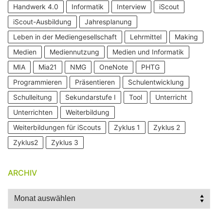
Handwerk 4.0
Informatik
Interview
iScout
iScout-Ausbildung
Jahresplanung
Leben in der Mediengesellschaft
Lehrmittel
Making
Medien
Mediennutzung
Medien und Informatik
MIA
Mia21
NMG
OneNote
PHTG
Programmieren
Präsentieren
Schulentwicklung
Schulleitung
Sekundarstufe I
Tool
Unterricht
Unterrichten
Weiterbildung
Weiterbildungen für iScouts
Zyklus 1
Zyklus 2
Zyklus2
Zyklus 3
ARCHIV
Archiv