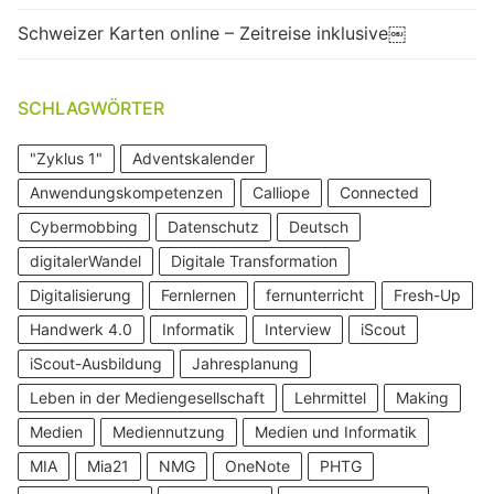
Schweizer Karten online – Zeitreise inklusive￼
SCHLAGWÖRTER
"Zyklus 1"
Adventskalender
Anwendungskompetenzen
Calliope
Connected
Cybermobbing
Datenschutz
Deutsch
digitalerWandel
Digitale Transformation
Digitalisierung
Fernlernen
fernunterricht
Fresh-Up
Handwerk 4.0
Informatik
Interview
iScout
iScout-Ausbildung
Jahresplanung
Leben in der Mediengesellschaft
Lehrmittel
Making
Medien
Mediennutzung
Medien und Informatik
MIA
Mia21
NMG
OneNote
PHTG