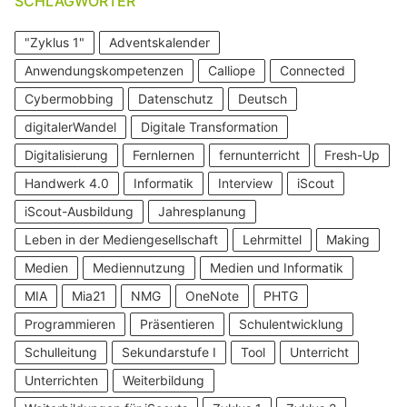
SCHLAGWÖRTER
"Zyklus 1"
Adventskalender
Anwendungskompetenzen
Calliope
Connected
Cybermobbing
Datenschutz
Deutsch
digitalerWandel
Digitale Transformation
Digitalisierung
Fernlernen
fernunterricht
Fresh-Up
Handwerk 4.0
Informatik
Interview
iScout
iScout-Ausbildung
Jahresplanung
Leben in der Mediengesellschaft
Lehrmittel
Making
Medien
Mediennutzung
Medien und Informatik
MIA
Mia21
NMG
OneNote
PHTG
Programmieren
Präsentieren
Schulentwicklung
Schulleitung
Sekundarstufe I
Tool
Unterricht
Unterrichten
Weiterbildung