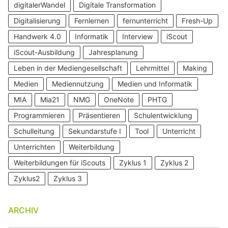
digitalerWandel
Digitale Transformation
Digitalisierung
Fernlernen
fernunterricht
Fresh-Up
Handwerk 4.0
Informatik
Interview
iScout
iScout-Ausbildung
Jahresplanung
Leben in der Mediengesellschaft
Lehrmittel
Making
Medien
Mediennutzung
Medien und Informatik
MIA
Mia21
NMG
OneNote
PHTG
Programmieren
Präsentieren
Schulentwicklung
Schulleitung
Sekundarstufe I
Tool
Unterricht
Unterrichten
Weiterbildung
Weiterbildungen für iScouts
Zyklus 1
Zyklus 2
Zyklus2
Zyklus 3
ARCHIV