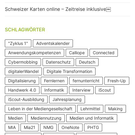
Schweizer Karten online – Zeitreise inklusive￼
SCHLAGWÖRTER
"Zyklus 1"
Adventskalender
Anwendungskompetenzen
Calliope
Connected
Cybermobbing
Datenschutz
Deutsch
digitalerWandel
Digitale Transformation
Digitalisierung
Fernlernen
fernunterricht
Fresh-Up
Handwerk 4.0
Informatik
Interview
iScout
iScout-Ausbildung
Jahresplanung
Leben in der Mediengesellschaft
Lehrmittel
Making
Medien
Mediennutzung
Medien und Informatik
MIA
Mia21
NMG
OneNote
PHTG