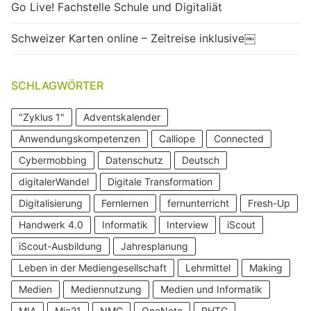
Go Live! Fachstelle Schule und Digitaliät
Schweizer Karten online – Zeitreise inklusive￼
SCHLAGWÖRTER
"Zyklus 1"
Adventskalender
Anwendungskompetenzen
Calliope
Connected
Cybermobbing
Datenschutz
Deutsch
digitalerWandel
Digitale Transformation
Digitalisierung
Fernlernen
fernunterricht
Fresh-Up
Handwerk 4.0
Informatik
Interview
iScout
iScout-Ausbildung
Jahresplanung
Leben in der Mediengesellschaft
Lehrmittel
Making
Medien
Mediennutzung
Medien und Informatik
MIA
Mia21
NMG
OneNote
PHTG