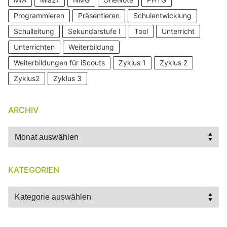
Programmieren
Präsentieren
Schulentwicklung
Schulleitung
Sekundarstufe I
Tool
Unterricht
Unterrichten
Weiterbildung
Weiterbildungen für iScouts
Zyklus 1
Zyklus 2
Zyklus2
Zyklus 3
ARCHIV
Archiv
KATEGORIEN
Kategorien