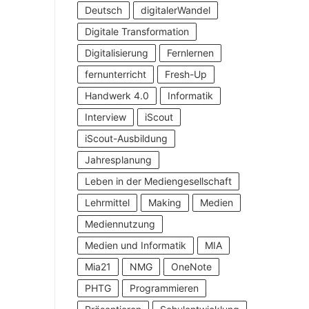
Deutsch
digitalerWandel
Digitale Transformation
Digitalisierung
Fernlernen
fernunterricht
Fresh-Up
Handwerk 4.0
Informatik
Interview
iScout
iScout-Ausbildung
Jahresplanung
Leben in der Mediengesellschaft
Lehrmittel
Making
Medien
Mediennutzung
Medien und Informatik
MIA
Mia21
NMG
OneNote
PHTG
Programmieren