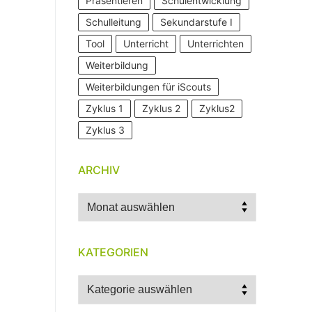
Präsentieren
Schulentwicklung
Schulleitung
Sekundarstufe I
Tool
Unterricht
Unterrichten
Weiterbildung
Weiterbildungen für iScouts
Zyklus 1
Zyklus 2
Zyklus2
Zyklus 3
ARCHIV
Archiv
KATEGORIEN
Kategorien