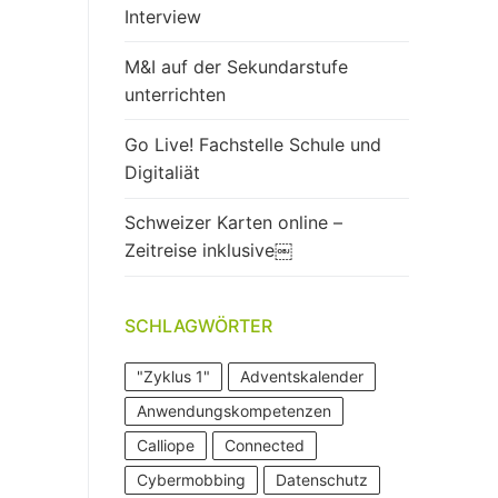
Interview
M&I auf der Sekundarstufe
unterrichten
Go Live! Fachstelle Schule und
Digitaliät
Schweizer Karten online –
Zeitreise inklusive￼
SCHLAGWÖRTER
"Zyklus 1"
Adventskalender
Anwendungskompetenzen
Calliope
Connected
Cybermobbing
Datenschutz