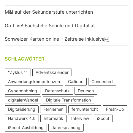
M&I auf der Sekundarstufe unterrichten
Go Live! Fachstelle Schule und Digitaliät
Schweizer Karten online – Zeitreise inklusive￼
SCHLAGWÖRTER
"Zyklus 1"
Adventskalender
Anwendungskompetenzen
Calliope
Connected
Cybermobbing
Datenschutz
Deutsch
digitalerWandel
Digitale Transformation
Digitalisierung
Fernlernen
fernunterricht
Fresh-Up
Handwerk 4.0
Informatik
Interview
iScout
iScout-Ausbildung
Jahresplanung