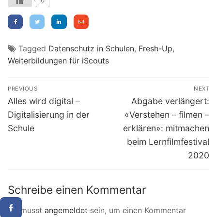
0
Tagged
Datenschutz in Schulen
,
Fresh-Up
,
Weiterbildungen für iScouts
Beitragsnavigation
PREVIOUS
NEXT
Previous
Next
Alles wird digital –
Abgabe verlängert:
post:
post:
Digitalisierung in der
«Verstehen – filmen –
Schule
erklären»: mitmachen
beim Lernfilmfestival
2020
Schreibe einen Kommentar
Du musst
angemeldet
sein, um einen Kommentar