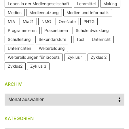
Leben in der Mediengesellschaft
Lehrmittel
Making
Medien
Mediennutzung
Medien und Informatik
MIA
Mia21
NMG
OneNote
PHTG
Programmieren
Präsentieren
Schulentwicklung
Schulleitung
Sekundarstufe I
Tool
Unterricht
Unterrichten
Weiterbildung
Weiterbildungen für iScouts
Zyklus 1
Zyklus 2
Zyklus2
Zyklus 3
ARCHIV
Archiv
KATEGORIEN