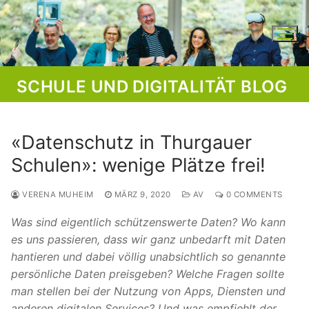
Skip
to
content
SCHULE UND DIGITALITÄT BLOG
«Datenschutz in Thurgauer
Schulen»: wenige Plätze frei!
VERENA MUHEIM
MÄRZ 9, 2020
AV
0 COMMENTS
Was sind eigentlich schützenswerte Daten? Wo kann
es uns passieren, dass wir ganz unbedarft mit Daten
hantieren und dabei völlig unabsichtlich so genannte
persönliche Daten preisgeben? Welche Fragen sollte
man stellen bei der Nutzung von Apps, Diensten und
anderen digitalen Services? Und was empfiehlt der