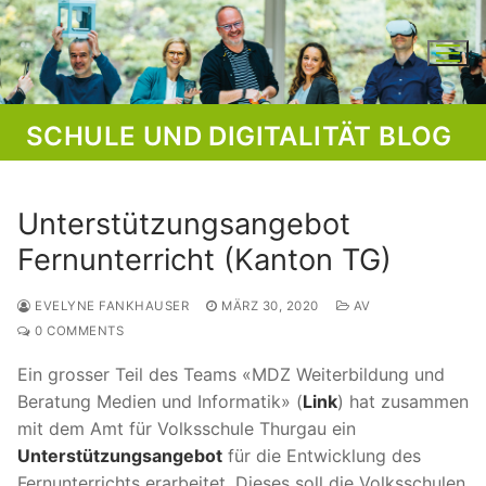
Skip
to
content
SCHULE UND DIGITALITÄT BLOG
Unterstützungsangebot
Fernunterricht (Kanton TG)
EVELYNE FANKHAUSER
MÄRZ 30, 2020
AV
0 COMMENTS
Ein grosser Teil des Teams «MDZ Weiterbildung und
Beratung Medien und Informatik» (
Link
) hat zusammen
mit dem Amt für Volksschule Thurgau ein
Unterstützungsangebot
für die Entwicklung des
Fernunterrichts erarbeitet. Dieses soll die Volksschulen