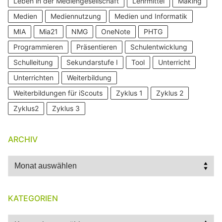
Leben in der Mediengesellschaft
Lehrmittel
Making
Medien
Mediennutzung
Medien und Informatik
MIA
Mia21
NMG
OneNote
PHTG
Programmieren
Präsentieren
Schulentwicklung
Schulleitung
Sekundarstufe I
Tool
Unterricht
Unterrichten
Weiterbildung
Weiterbildungen für iScouts
Zyklus 1
Zyklus 2
Zyklus2
Zyklus 3
ARCHIV
Archiv
KATEGORIEN
Kategorien