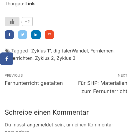
Thurgau:
Link
+2
Tagged
"Zyklus 1"
,
digitalerWandel
,
Fernlernen
,
Unterrichten
,
Zyklus 2
,
Zyklus 3
Beitragsnavigation
PREVIOUS
NEXT
Previous
Next
Fernunterricht gestalten
Für SHP: Materialien
post:
post:
zum Fernunterricht
Schreibe einen Kommentar
Du musst
angemeldet
sein, um einen Kommentar
abzugeben.