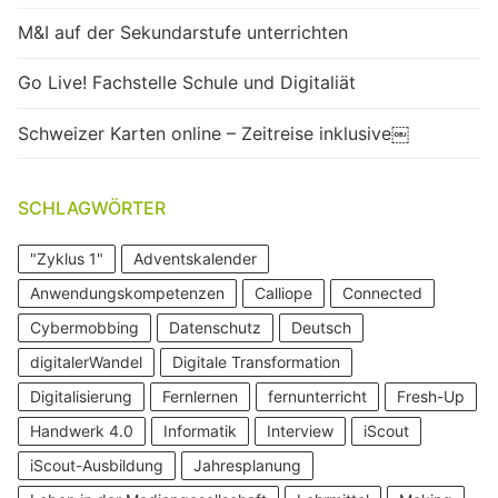
M&I auf der Sekundarstufe unterrichten
Go Live! Fachstelle Schule und Digitaliät
Schweizer Karten online – Zeitreise inklusive￼
SCHLAGWÖRTER
"Zyklus 1"
Adventskalender
Anwendungskompetenzen
Calliope
Connected
Cybermobbing
Datenschutz
Deutsch
digitalerWandel
Digitale Transformation
Digitalisierung
Fernlernen
fernunterricht
Fresh-Up
Handwerk 4.0
Informatik
Interview
iScout
iScout-Ausbildung
Jahresplanung