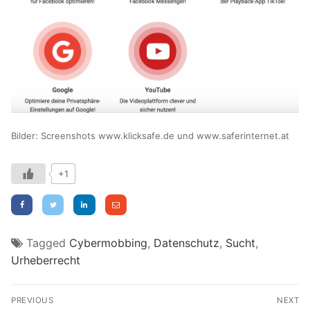
Bilder: Screenshots www.klicksafe.de und www.saferinternet.at
+1
Tagged
Cybermobbing
,
Datenschutz
,
Sucht
,
Urheberrecht
Beitragsnavigation
PREVIOUS
NEXT