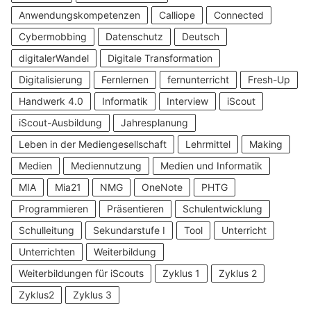
Anwendungskompetenzen
Calliope
Connected
Cybermobbing
Datenschutz
Deutsch
digitalerWandel
Digitale Transformation
Digitalisierung
Fernlernen
fernunterricht
Fresh-Up
Handwerk 4.0
Informatik
Interview
iScout
iScout-Ausbildung
Jahresplanung
Leben in der Mediengesellschaft
Lehrmittel
Making
Medien
Mediennutzung
Medien und Informatik
MIA
Mia21
NMG
OneNote
PHTG
Programmieren
Präsentieren
Schulentwicklung
Schulleitung
Sekundarstufe I
Tool
Unterricht
Unterrichten
Weiterbildung
Weiterbildungen für iScouts
Zyklus 1
Zyklus 2
Zyklus2
Zyklus 3