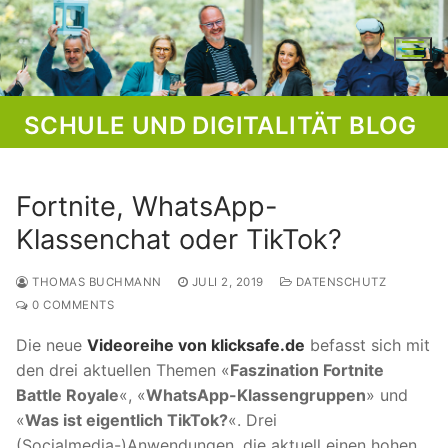
Skip
to
content
SCHULE UND DIGITALITÄT BLOG
Fortnite, WhatsApp-
Klassenchat oder TikTok?
THOMAS BUCHMANN
JULI 2, 2019
DATENSCHUTZ
0 COMMENTS
Die neue
Videoreihe von klicksafe.de
befasst sich mit
den drei aktuellen Themen «
Faszination Fortnite
Battle Royale
«, «
WhatsApp-Klassengruppen
» und
«
Was ist eigentlich TikTok?
«. Drei
(Socialmedia-)Anwendungen, die aktuell einen hohen