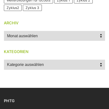
Weiterbildungen für iScouts
Zyklus 1
Zyklus 2
Zyklus2
Zyklus 3
ARCHIV
Archiv
KATEGORIEN
Kategorien
PHTG