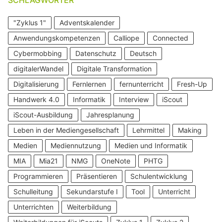
"Zyklus 1"
Adventskalender
Anwendungskompetenzen
Calliope
Connected
Cybermobbing
Datenschutz
Deutsch
digitalerWandel
Digitale Transformation
Digitalisierung
Fernlernen
fernunterricht
Fresh-Up
Handwerk 4.0
Informatik
Interview
iScout
iScout-Ausbildung
Jahresplanung
Leben in der Mediengesellschaft
Lehrmittel
Making
Medien
Mediennutzung
Medien und Informatik
MIA
Mia21
NMG
OneNote
PHTG
Programmieren
Präsentieren
Schulentwicklung
Schulleitung
Sekundarstufe I
Tool
Unterricht
Unterrichten
Weiterbildung