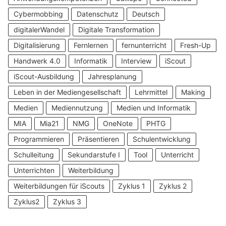
Cybermobbing
Datenschutz
Deutsch
digitalerWandel
Digitale Transformation
Digitalisierung
Fernlernen
fernunterricht
Fresh-Up
Handwerk 4.0
Informatik
Interview
iScout
iScout-Ausbildung
Jahresplanung
Leben in der Mediengesellschaft
Lehrmittel
Making
Medien
Mediennutzung
Medien und Informatik
MIA
Mia21
NMG
OneNote
PHTG
Programmieren
Präsentieren
Schulentwicklung
Schulleitung
Sekundarstufe I
Tool
Unterricht
Unterrichten
Weiterbildung
Weiterbildungen für iScouts
Zyklus 1
Zyklus 2
Zyklus2
Zyklus 3