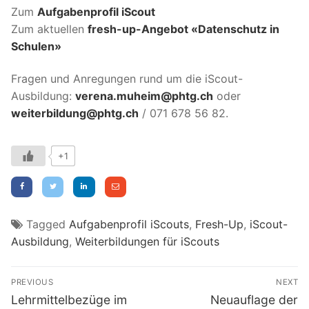
Zum
Aufgabenprofil iScout
Zum aktuellen
fresh-up-Angebot «Datenschutz in
Schulen»
Fragen und Anregungen rund um die iScout-
Ausbildung:
verena.muheim@phtg.ch
oder
weiterbildung@phtg.ch
/ 071 678 56 82.
+1
Tagged
Aufgabenprofil iScouts
,
Fresh-Up
,
iScout-
Ausbildung
,
Weiterbildungen für iScouts
Beitragsnavigation
PREVIOUS
NEXT
Previous
Next
Lehrmittelbezüge im
Neuauflage der