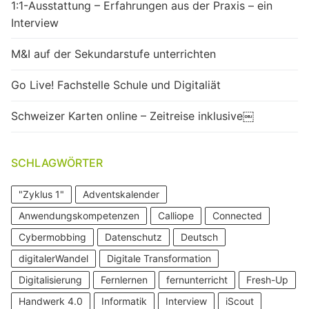
1:1-Ausstattung – Erfahrungen aus der Praxis – ein
Interview
M&I auf der Sekundarstufe unterrichten
Go Live! Fachstelle Schule und Digitaliät
Schweizer Karten online – Zeitreise inklusive￼
SCHLAGWÖRTER
"Zyklus 1"
Adventskalender
Anwendungskompetenzen
Calliope
Connected
Cybermobbing
Datenschutz
Deutsch
digitalerWandel
Digitale Transformation
Digitalisierung
Fernlernen
fernunterricht
Fresh-Up
Handwerk 4.0
Informatik
Interview
iScout