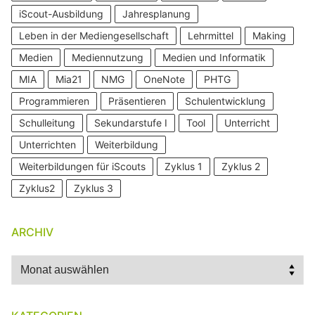
iScout-Ausbildung
Jahresplanung
Leben in der Mediengesellschaft
Lehrmittel
Making
Medien
Mediennutzung
Medien und Informatik
MIA
Mia21
NMG
OneNote
PHTG
Programmieren
Präsentieren
Schulentwicklung
Schulleitung
Sekundarstufe I
Tool
Unterricht
Unterrichten
Weiterbildung
Weiterbildungen für iScouts
Zyklus 1
Zyklus 2
Zyklus2
Zyklus 3
ARCHIV
Archiv